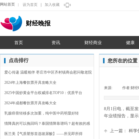
网站首页
设为首页
|
加入收藏
｜
财经晚报
首页
资讯
财经商业
健康
点击排行
您所在的位置
爱心传递 温暖相伴 枣庄市中区齐村镇商会慰问敬老院
2024年上海餐饮票开具攻略大全
来源:
|
作者:
财经
2025中国炒黄金平台权威排名TOP10：优质平台
2024年成都餐饮票开具攻略大全
8月1日电，截至发
乳腺癌骨转移多次加重，纯中医中药明显好转
年业绩报告，显示实现
情降真的可以挽回吗？泰国情降靠谱吗？超有效的感
上一篇：
科学
情裂
医兰美【气质塑形首选玻尿酸】——所见即所得