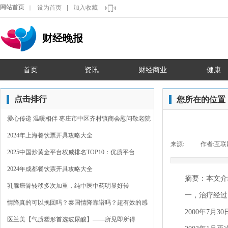
网站首页
设为首页
|
加入收藏
｜
财经晚报
首页
资讯
财经商业
健康
点击排行
您所在的位置
爱心传递 温暖相伴 枣庄市中区齐村镇商会慰问敬老院
2024年上海餐饮票开具攻略大全
来源:
|
作者:
互联
2025中国炒黄金平台权威排名TOP10：优质平台
2024年成都餐饮票开具攻略大全
摘要：本文介
乳腺癌骨转移多次加重，纯中医中药明显好转
一，治疗经过
情降真的可以挽回吗？泰国情降靠谱吗？超有效的感
2000年7
情裂
医兰美【气质塑形首选玻尿酸】——所见即所得