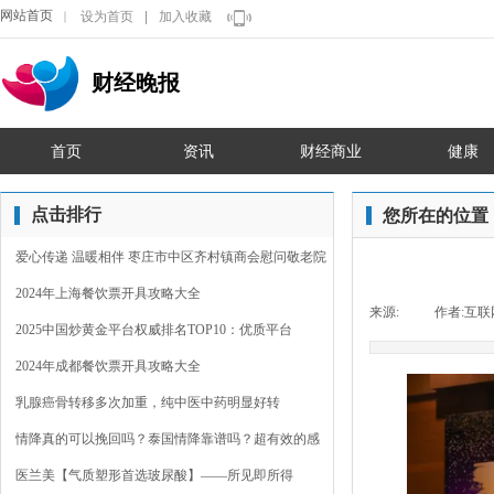
网站首页
设为首页
|
加入收藏
｜
财经晚报
首页
资讯
财经商业
健康
点击排行
您所在的位置
爱心传递 温暖相伴 枣庄市中区齐村镇商会慰问敬老院
2024年上海餐饮票开具攻略大全
来源:
|
作者:
互联
2025中国炒黄金平台权威排名TOP10：优质平台
2024年成都餐饮票开具攻略大全
乳腺癌骨转移多次加重，纯中医中药明显好转
情降真的可以挽回吗？泰国情降靠谱吗？超有效的感
情裂
医兰美【气质塑形首选玻尿酸】——所见即所得