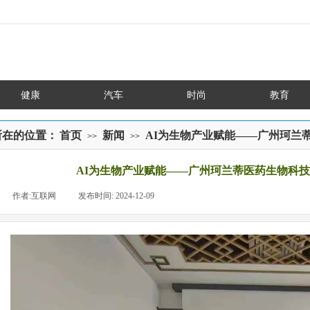
健康
汽车
时尚
教育
所在的位置：
首页
新闻
AI为生物产业赋能——广州珂兰
>>
>>
AI为生物产业赋能——广州珂兰蒂医药生物科技
|
作者:
互联网
|
发布时间:
2024-12-09
|
|