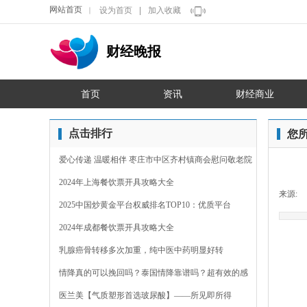
网站首页
设为首页
|
加入收藏
｜
财经晚报
首页
资讯
财经商业
点击排行
您
爱心传递 温暖相伴 枣庄市中区齐村镇商会慰问敬老院
2024年上海餐饮票开具攻略大全
来源:
2025中国炒黄金平台权威排名TOP10：优质平台
2024年成都餐饮票开具攻略大全
乳腺癌骨转移多次加重，纯中医中药明显好转
情降真的可以挽回吗？泰国情降靠谱吗？超有效的感
情裂
医兰美【气质塑形首选玻尿酸】——所见即所得