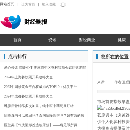
网站首页
设为首页
|
加入收藏
｜
财经晚报
首页
资讯
财经商业
健康
点击排行
您所在的位置
爱心传递 温暖相伴 枣庄市中区齐村镇商会慰问敬老院
2024年上海餐饮票开具攻略大全
来源:
|
作者:
互联
2025中国炒黄金平台权威排名TOP10：优质平台
2024年成都餐饮票开具攻略大全
市场首要指数早盘
乳腺癌骨转移多次加重，纯中医中药明显好转
苍原资本（浏览器
情降真的可以挽回吗？泰国情降靠谱吗？超有效的感
供个人化多种投资
情裂
医兰美【气质塑形首选玻尿酸】——所见即所得
为投资者提供及时