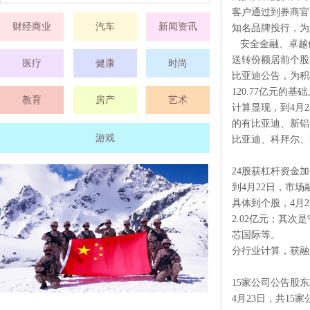
客户通过到券商官
财经商业
汽车
新闻资讯
知名品牌投行，为
安全金融、卓越
送转份额居前个股
医疗
健康
时尚
比亚迪公告，为积
120.77亿元的
教育
房产
艺术
计算显现，到4月2
的有比亚迪、新铝
游戏
比亚迪、科拜尔、
24股获杠杆资金加
到4月22日，市场
具体到个股，4月
2.02亿元；其次
芯国际等。
分行业计算，获融
15家公司公告股
4月23日，共1