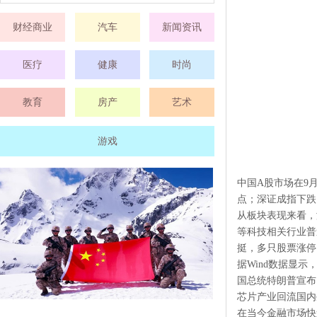
财经商业
汽车
新闻资讯
医疗
健康
时尚
教育
房产
艺术
游戏
中国A股市场在9月
点；深证成指下跌1
从板块表现来看，
等科技相关行业普
挺，多只股票涨
据Wind数据显示
国总统特朗普宣布
芯片产业回流国内
在当今金融市场快