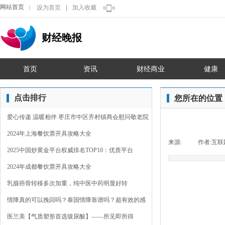
网站首页
设为首页
|
加入收藏
｜
财经晚报
首页
资讯
财经商业
健康
点击排行
您所在的位置
爱心传递 温暖相伴 枣庄市中区齐村镇商会慰问敬老院
2024年上海餐饮票开具攻略大全
来源:
|
作者:
互联
2025中国炒黄金平台权威排名TOP10：优质平台
2024年成都餐饮票开具攻略大全
乳腺癌骨转移多次加重，纯中医中药明显好转
情降真的可以挽回吗？泰国情降靠谱吗？超有效的感
情裂
医兰美【气质塑形首选玻尿酸】——所见即所得