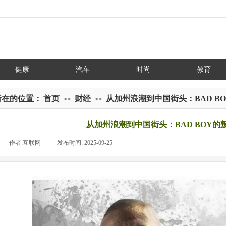
健康
汽车
时尚
教育
所在的位置：
首页
财经
从加州浪潮到中国街头：BAD B
>>
>>
从加州浪潮到中国街头：BAD BOY的
|
作者:
互联网
|
发布时间:
2025-09-25
|
|