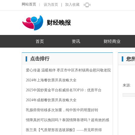
网站首页
设为首页
|
加入收藏
｜
财经晚报
首页
资讯
财经商业
点击排行
您
爱心传递 温暖相伴 枣庄市中区齐村镇商会慰问敬老院
2024年上海餐饮票开具攻略大全
来源:
2025中国炒黄金平台权威排名TOP10：优质平台
2024年成都餐饮票开具攻略大全
乳腺癌骨转移多次加重，纯中医中药明显好转
情降真的可以挽回吗？泰国情降靠谱吗？超有效的感
情裂
医兰美【气质塑形首选玻尿酸】——所见即所得