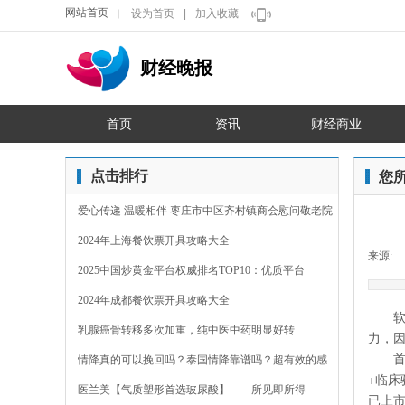
网站首页
设为首页
|
加入收藏
｜
财经晚报
首页
资讯
财经商业
点击排行
您
爱心传递 温暖相伴 枣庄市中区齐村镇商会慰问敬老院
2024年上海餐饮票开具攻略大全
来源:
2025中国炒黄金平台权威排名TOP10：优质平台
2024年成都餐饮票开具攻略大全
乳腺癌骨转移多次加重，纯中医中药明显好转
力，
情降真的可以挽回吗？泰国情降靠谱吗？超有效的感
+临
情裂
医兰美【气质塑形首选玻尿酸】——所见即所得
已上